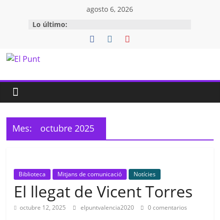
Saltar
agosto 6, 2026
al
Lo último:
contenido
El
Punt
Espai
Mes:
octubre 2025
de
lliure
aprenentatge
Biblioteca
Mitjans de comunicació
Notícies
El llegat de Vicent Torres
octubre 12, 2025
elpuntvalencia2020
0 comentarios