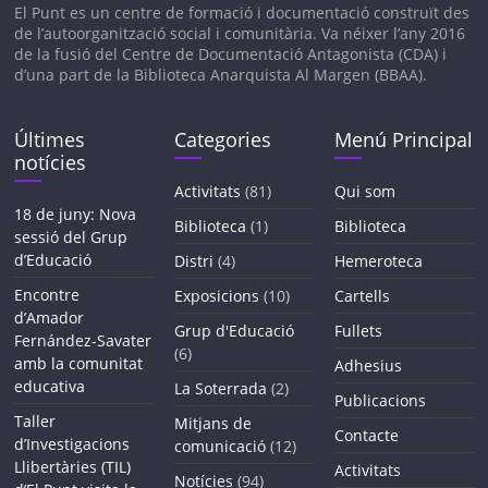
El Punt es un c
entre de formació i documentació construït des
de l’autoorganització social i comunitària. V
a néixer l’any 2016
de la fusió del Centre de Documentació Antagonista (CDA) i
d’una part de la Biblioteca Anarquista Al Margen (BBAA).
Últimes
Categories
Menú Principal
notícies
Activitats
(81)
Qui som
18 de juny: Nova
Biblioteca
(1)
Biblioteca
sessió del Grup
d’Educació
Distri
(4)
Hemeroteca
Encontre
Exposicions
(10)
Cartells
d’Amador
Grup d'Educació
Fullets
Fernández-Savater
(6)
amb la comunitat
Adhesius
educativa
La Soterrada
(2)
Publicacions
Taller
Mitjans de
Contacte
d’Investigacions
comunicació
(12)
Llibertàries (TIL)
Activitats
Notícies
(94)