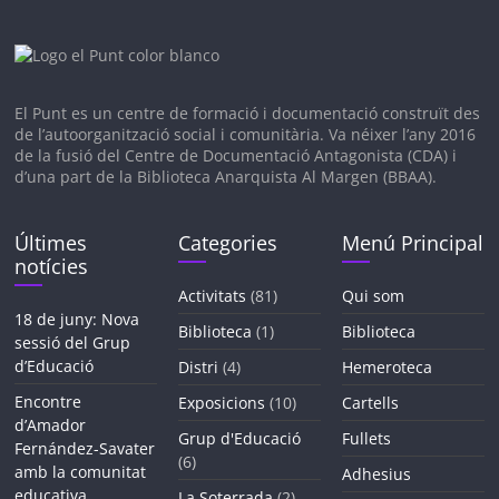
El Punt es un c
entre de formació i documentació construït des
de l’autoorganització social i comunitària. V
a néixer l’any 2016
de la fusió del Centre de Documentació Antagonista (CDA) i
d’una part de la Biblioteca Anarquista Al Margen (BBAA).
Últimes
Categories
Menú Principal
notícies
Activitats
(81)
Qui som
18 de juny: Nova
Biblioteca
(1)
Biblioteca
sessió del Grup
d’Educació
Distri
(4)
Hemeroteca
Encontre
Exposicions
(10)
Cartells
d’Amador
Grup d'Educació
Fullets
Fernández-Savater
(6)
amb la comunitat
Adhesius
educativa
La Soterrada
(2)