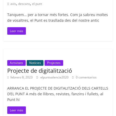
,
,
avis
descans
el punt
Tanquem… per a tornar més fortes. Com ja sabreu moltes
de vosaltres, el Punt es trasllada des del nostre antic
Leer más
Activitats
Notícies
Projectes
Projecte de digitalització
febrero 8, 2023
elpuntvalencia2020
0 comentarios
ARRANCA EL PROJECTE DE DIGITALITZACIÓ DELS CARTELLS
D’EL PUNT A més de llibres, revistes, fanzins i fullets, al
Punt hi
Leer más