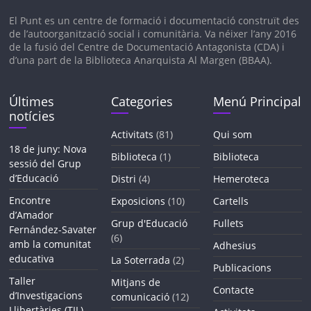
El Punt es un c
entre de formació i documentació construït des
de l’autoorganització social i comunitària. V
a néixer l’any 2016
de la fusió del Centre de Documentació Antagonista (CDA) i
d’una part de la Biblioteca Anarquista Al Margen (BBAA).
Últimes
Categories
Menú Principal
notícies
Activitats
(81)
Qui som
18 de juny: Nova
Biblioteca
(1)
Biblioteca
sessió del Grup
d’Educació
Distri
(4)
Hemeroteca
Encontre
Exposicions
(10)
Cartells
d’Amador
Grup d'Educació
Fullets
Fernández-Savater
(6)
amb la comunitat
Adhesius
educativa
La Soterrada
(2)
Publicacions
Taller
Mitjans de
Contacte
d’Investigacions
comunicació
(12)
Llibertàries (TIL)