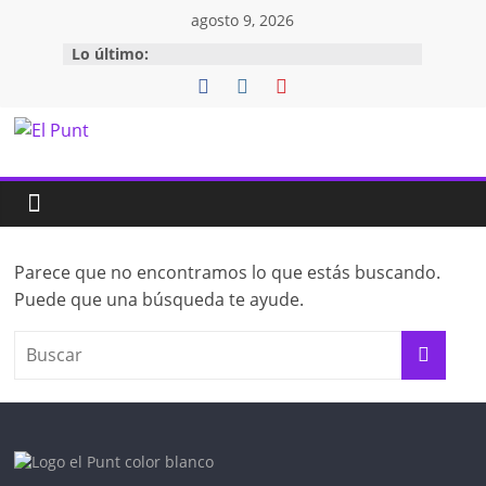
Saltar
agosto 9, 2026
al
Lo último:
contenido
El
Punt
Espai
Parece que no encontramos lo que estás buscando.
de
Puede que una búsqueda te ayude.
lliure
aprenentatge