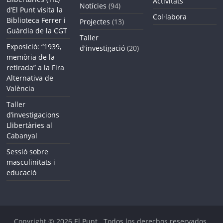
Activitats
Notícies
(94)
d’El Punt visita la
Col·labora
Biblioteca Ferrer i
Projectes
(13)
Guàrdia de la CGT
Taller
Exposició: “1939,
d'investigació
(20)
memòria de la
retirada” a la Fira
Alternativa de
València
Taller
d’investigacions
Llibertàries al
Cabanyal
Sessió sobre
masculinitats i
educació
Copyright © 2026
El Punt
. Todos los derechos reservados.