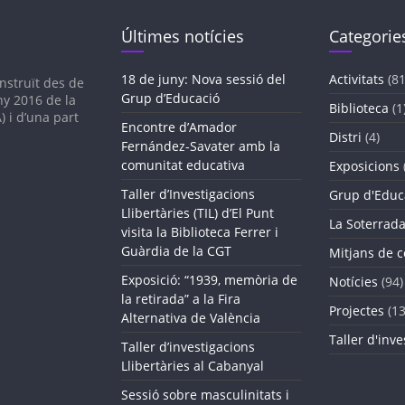
Últimes notícies
Categorie
18 de juny: Nova sessió del
Activitats
(81
nstruït des de
Grup d’Educació
any 2016
de la
Biblioteca
(1
 i d’una part
Encontre d’Amador
Distri
(4)
Fernández-Savater amb la
comunitat educativa
Exposicions
Taller d’Investigacions
Grup d'Educ
Llibertàries (TIL) d’El Punt
La Soterrad
visita la Biblioteca Ferrer i
Guàrdia de la CGT
Mitjans de 
Exposició: “1939, memòria de
Notícies
(94)
la retirada” a la Fira
Projectes
(13
Alternativa de València
Taller d'inve
Taller d’investigacions
Llibertàries al Cabanyal
Sessió sobre masculinitats i