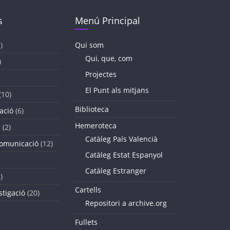
s
Menú Principal
)
Qui som
Qui, que, com
)
Projectes
El Punt als mitjans
(10)
Biblioteca
ació
(6)
Hemeroteca
a
(2)
Catàleg País Valencià
comunicació
(12)
Catàleg Estat Espanyol
Catàleg Estranger
)
Cartells
stigació
(20)
Repositori a archive.org
Fullets