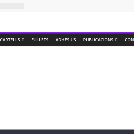
CARTELLS
FULLETS
ADHESIUS
PUBLICACIONS
CON
puntvalencia2020
Comentarios