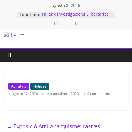
agosto 8, 2026
Lo último:
Taller d’investigacions Llibertàries
al Cabanyal
18 de juny: Nova sessió del Grup
d’Educació
Encontre d’Amador Fernández-
Savater amb la comunitat
educativa
Taller d’Investigacions Llibertàries
(TIL) d’El Punt visita la Biblioteca
Ferrer i Guàrdia de la CGT
Exposició: “1939, memòria de la
retirada” a la Fira Alternativa de
València
Activitats
Notícies
agosto 12, 2020
elpuntvalencia2020
0 comentarios
←
Exposició Art i Anarquisme: rastres