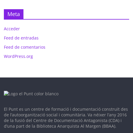
Meta
Acceder
Feed de entradas
Feed de comentarios
WordPress.org
El Punt es un c
entre de formació i documentació construït des
de l’autoorganització social i comunitària. V
a néixer l’any 2016
de la fusió del Centre de Documentació Antagonista (CDA) i
d’una part de la Biblioteca Anarquista Al Margen (BBAA).