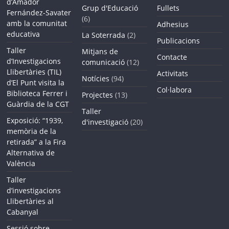
d’Amador
Grup d'Educació
Fullets
Fernández-Savater
(6)
amb la comunitat
Adhesius
educativa
La Soterrada
(2)
Publicacions
Taller
Mitjans de
Contacte
d’Investigacions
comunicació
(12)
Llibertàries (TIL)
Activitats
Notícies
(94)
d’El Punt visita la
Col·labora
Biblioteca Ferrer i
Projectes
(13)
Guàrdia de la CGT
Taller
Exposició: “1939,
d'investigació
(20)
memòria de la
retirada” a la Fira
Alternativa de
València
Taller
d’investigacions
Llibertàries al
Cabanyal
Sessió sobre