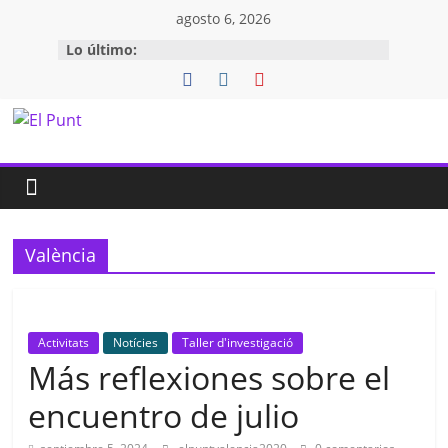
Saltar
agosto 6, 2026
al
Lo último:
contenido
El
Punt
Espai
València
de
lliure
aprenentatge
Activitats
Notícies
Taller d'investigació
Más reflexiones sobre el
encuentro de julio