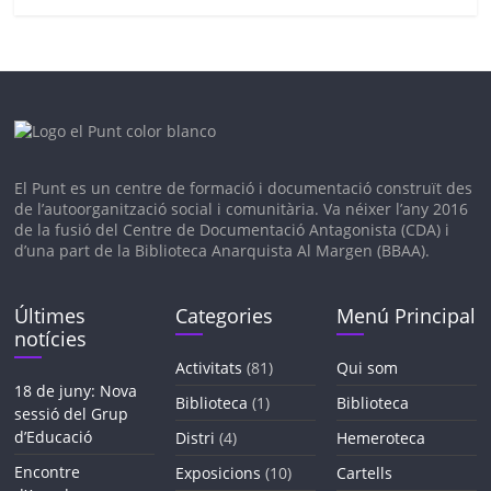
El Punt es un c
entre de formació i documentació construït des
de l’autoorganització social i comunitària. V
a néixer l’any 2016
de la fusió del Centre de Documentació Antagonista (CDA) i
d’una part de la Biblioteca Anarquista Al Margen (BBAA).
Últimes
Categories
Menú Principal
notícies
Activitats
(81)
Qui som
18 de juny: Nova
Biblioteca
(1)
Biblioteca
sessió del Grup
d’Educació
Distri
(4)
Hemeroteca
Encontre
Exposicions
(10)
Cartells