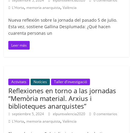
septiembre 5, 2024
elpuntvalencia2020
0 comentarios
,
,
L'Horta
memoria anarquista
València
Nueva reflexión sobre la jornada del pasado 5 de julio.
Esta vez, sostiene Gallina Desplumada: ¿Qué hacen
cuarenta personas un
Leer más
Activitats
Notícies
Taller d'investigació
Reflexiones en torno a las jornadas
“Memòria material. Arxius i
biblioteques anarquistes”
septiembre 5, 2024
elpuntvalencia2020
0 comentarios
,
,
L'Horta
memoria anarquista
València