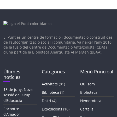
El Punt es un c
entre de formació i documentació construït des
de l’autoorganització social i comunitària. V
a néixer l’any 2016
de la fusió del Centre de Documentació Antagonista (CDA) i
d’una part de la Biblioteca Anarquista Al Margen (BBAA).
Últimes
Categories
Menú Principal
notícies
Activitats
(81)
Qui som
18 de juny: Nova
Biblioteca
(1)
Biblioteca
sessió del Grup
d’Educació
Distri
(4)
Hemeroteca
Encontre
Exposicions
(10)
Cartells
d’Amador