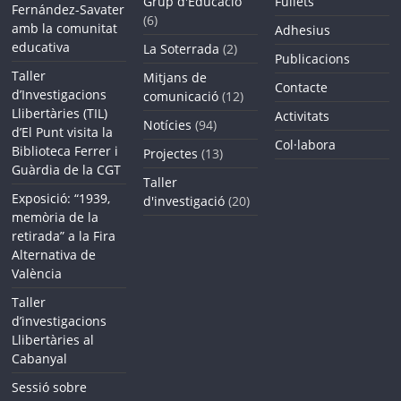
Grup d'Educació
Fullets
Fernández-Savater
(6)
amb la comunitat
Adhesius
educativa
La Soterrada
(2)
Publicacions
Taller
Mitjans de
Contacte
d’Investigacions
comunicació
(12)
Llibertàries (TIL)
Activitats
Notícies
(94)
d’El Punt visita la
Col·labora
Biblioteca Ferrer i
Projectes
(13)
Guàrdia de la CGT
Taller
Exposició: “1939,
d'investigació
(20)
memòria de la
retirada” a la Fira
Alternativa de
València
Taller
d’investigacions
Llibertàries al
Cabanyal
Sessió sobre