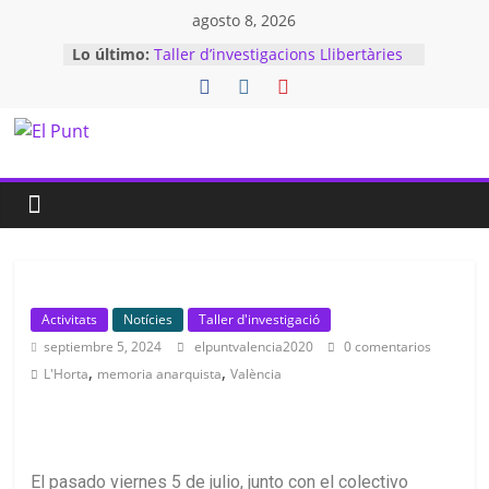
agosto 8, 2026
Lo último:
Taller d’investigacions Llibertàries
al Cabanyal
18 de juny: Nova sessió del Grup
d’Educació
Encontre d’Amador Fernández-
Savater amb la comunitat
educativa
Taller d’Investigacions Llibertàries
(TIL) d’El Punt visita la Biblioteca
Ferrer i Guàrdia de la CGT
Exposició: “1939, memòria de la
retirada” a la Fira Alternativa de
València
Activitats
Notícies
Taller d'investigació
septiembre 5, 2024
elpuntvalencia2020
0 comentarios
,
,
L'Horta
memoria anarquista
València
El pasado viernes 5 de julio, junto con el colectivo