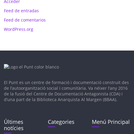
Acceder
Feed de entradas
Feed de comentarios
WordPress.org
El Punt es un c
entre de formació i documentació construït des
de l’autoorganització social i comunitària. V
a néixer l’any 2016
de la fusió del Centre de Documentació Antagonista (CDA) i
d’una part de la Biblioteca Anarquista Al Margen (BBAA).
Últimes
Categories
Menú Principal
notícies