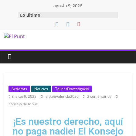
agosto 9, 2026
Lo último:
Activitats
Notícies
Taller d'investigació
marzo 9, 2023
elpuntvalencia2020
2 comentarios
Konsejo de tribus
¡Es nuestro derecho, aquí
no paga nadie! El Konsejo