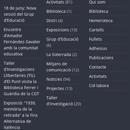
Activitats
(81)
Qui som
18 de juny: Nova
Biblioteca
(1)
Biblioteca
sessió del Grup
d’Educació
Distri
(4)
Hemeroteca
Encontre
Exposicions
(10)
Cartells
d’Amador
Grup d'Educació
Fullets
Fernández-Savater
(6)
amb la comunitat
Adhesius
educativa
La Soterrada
(2)
Publicacions
Taller
Mitjans de
Contacte
d’Investigacions
comunicació
(12)
Llibertàries (TIL)
Activitats
Notícies
(94)
d’El Punt visita la
Col·labora
Biblioteca Ferrer i
Projectes
(13)
Guàrdia de la CGT
Taller
Exposició: “1939,
d'investigació
(20)
memòria de la
retirada” a la Fira
Alternativa de
València